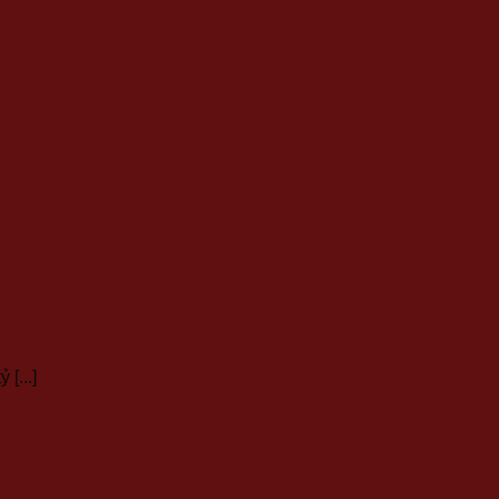
[...]