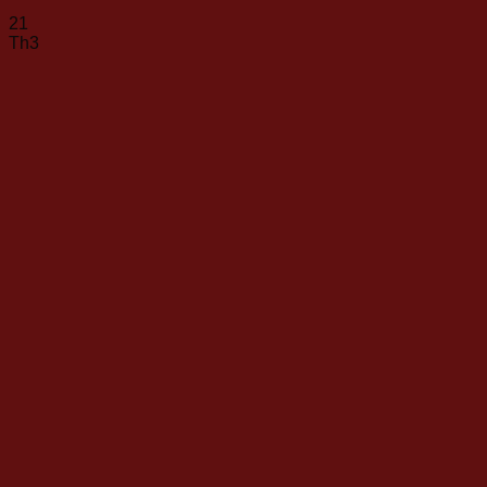
21
Th3