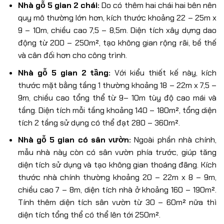
Nhà gỗ 5 gian 2 chái:
Do có thêm hai chái hai bên nên
quy mô thường lớn hơn, kích thước khoảng 22 – 25m x
9 – 10m, chiều cao 7,5 – 8,5m. Diện tích xây dựng dao
động từ 200 – 250m², tạo không gian rộng rãi, bề thế
và cân đối hơn cho công trình.
Nhà gỗ 5 gian 2 tầng:
Với kiểu thiết kế này, kích
thước mặt bằng tầng 1 thường khoảng 18 – 22m x 7,5 –
9m, chiều cao tổng thể từ 9– 10m tùy độ cao mái và
tầng. Diện tích mỗi tầng khoảng 140 – 180m², tổng diện
tích 2 tầng sử dụng có thể đạt 280 – 360m².
Nhà gỗ 5 gian có sân vườn:
Ngoài phần nhà chính,
mẫu nhà này còn có sân vườn phía trước, giúp tăng
diện tích sử dụng và tạo không gian thoáng đãng. Kích
thước nhà chính thường khoảng 20 – 22m x 8 – 9m,
chiều cao 7 – 8m, diện tích nhà ở khoảng 160 – 190m².
Tính thêm diện tích sân vườn từ 30 – 60m² nữa thì
diện tích tổng thể có thể lên tới 250m².