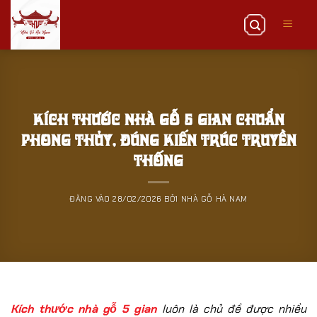
Bỏ
qua
nội
dung
Kích Thước Nhà Gỗ 5 Gian Chuẩn
Phong Thủy, Đúng Kiến Trúc Truyền
Thống
ĐĂNG VÀO
28/02/2026
BỞI
NHÀ GỖ HÀ NAM
Kích thước nhà gỗ 5 gian
luôn là chủ đề được nhiều