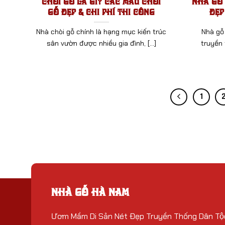
Chòi Gỗ Là Gì? Các Mẫu Chòi
Nhà Gỗ 
Gỗ Đẹp & Chi Phí Thi Công
Đẹp
Nhà chòi gỗ chính là hạng mục kiến trúc
Nhà gỗ 
sân vườn được nhiều gia đình, [...]
truyền 
1
NHÀ GỖ HÀ NAM
Ươm Mầm Di Sản Nét Đẹp Truyền Thống Dân Tộ