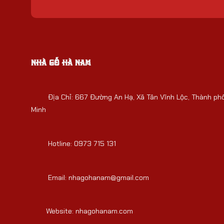
NHÀ GỖ HÀ NAM
Địa Chỉ:
667 Đường An Hạ, Xã Tân Vĩnh Lộc, Thành phố
Minh
Hotline: 0973 715 131
Email: nhagohanam@gmail.com
Website:
nhagohanam.com