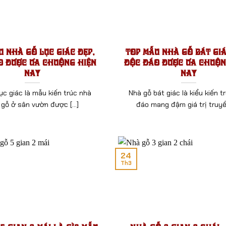
u Nhà Gỗ Lục Giác Đẹp,
Top Mẫu Nhà Gỗ Bát Giá
o Được Ưa Chuộng Hiện
Độc Đáo Được Ưa Chuộn
Nay
Nay
ục giác là mẫu kiến trúc nhà
Nhà gỗ bát giác là kiểu kiến t
 gỗ ở sân vườn được [...]
đáo mang đậm giá trị truyền 
24
Th3