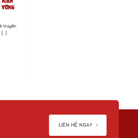
 Kiến
n Vững
à truyền
...]
LIÊN HỆ NGAY