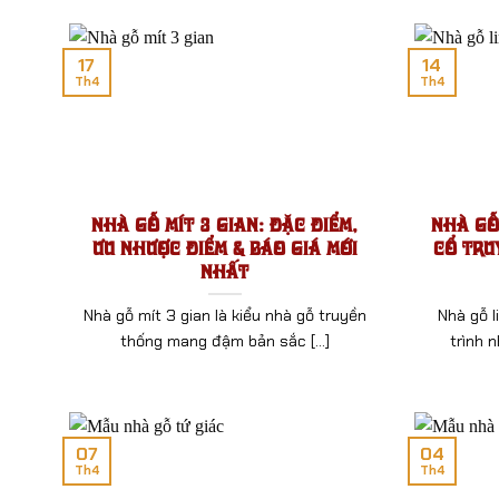
17
14
Th4
Th4
Nhà Gỗ Mít 3 Gian: Đặc Điểm,
Nhà Gỗ 
Ưu Nhược Điểm & Báo Giá Mới
Cổ Tru
Nhất
Nhà gỗ mít 3 gian là kiểu nhà gỗ truyền
Nhà gỗ l
thống mang đậm bản sắc [...]
trình n
07
04
Th4
Th4