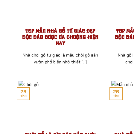
Top Mẫu Nhà Gỗ Tứ Giác Đẹp
Top Mẫ
Độc Đáo Được Ưa Chuộng Hiện
Độc Đá
Nay
Nhà chòi gỗ tứ giác là mẫu chòi gỗ sân
Nhà gỗ l
vườn phổ biến nhờ thiết [...]
chòi
28
26
Th3
Th3