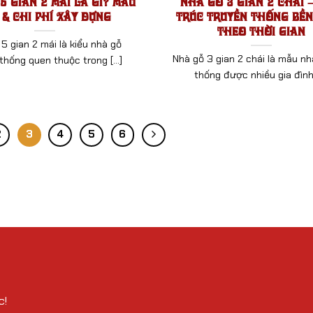
5 Gian 2 Mái Là Gì? Mẫu
Nhà Gỗ 3 Gian 2 Chái –
 & Chi Phí Xây Dựng
Trúc Truyền Thống Bề
Theo Thời Gian
5 gian 2 mái là kiểu nhà gỗ
Nhà gỗ 3 gian 2 chái là mẫu nh
thống quen thuộc trong [...]
thống được nhiều gia đình [
2
3
4
5
6
c!