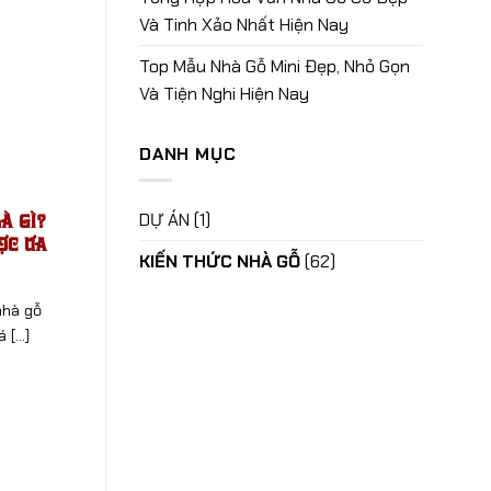
Và Tinh Xảo Nhất Hiện Nay
Top Mẫu Nhà Gỗ Mini Đẹp, Nhỏ Gọn
Và Tiện Nghi Hiện Nay
DANH MỤC
à Gì?
DỰ ÁN
(1)
ợc Ưa
KIẾN THỨC NHÀ GỖ
(62)
nhà gỗ
[...]