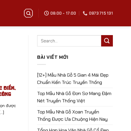
08:00 - 17:00
0973 715 131
BÀI VIẾT MỚI
[12+] Mẫu Nhà Gỗ 5 Gian 4 Mái Đẹp
Chuẩn Kiến Trúc Truyền Thống
c Điểm,
Top Mẫu Nhà Gỗ Đơn Sơ Mang Đậm
 Công
Nét Truyền Thống Việt
chọn được
Top Mẫu Nhà Gỗ Xoan Truyền
..]
Thống Được Ưa Chuộng Hiện Nay
Tổng Hợp Hoa Văn Nhà Gỗ Cổ Đẹp