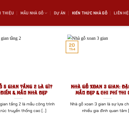
I THIỆU
MẪU NHÀ GỖ
DỰ ÁN
KIẾN THỨC NHÀ GỖ
LIÊN HỆ
20
Th4
 5 Gian Tầng 2 Là Gì?
Nhà Gỗ Xoan 3 Gian: Đặ
 Điểm & Mẫu Nhà Đẹp
Mẫu Đẹp & Chi Phí Thi
gian tầng 2 là mẫu công trình
Nhà gỗ xoan 3 gian là sự lựa 
trúc truyền thống cao [...]
nhiều gia đình quan tâm [.