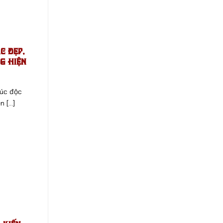
c Đẹp,
g Hiện
rúc độc
[...]