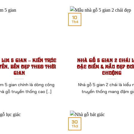
10
Th4
Lim 5 Gian – Kiến Trúc
Nhà Gỗ 5 Gian 2 Chái L
yền, Bền Đẹp Theo Thời
Đặc Điểm & Mẫu Đẹp Đư
Gian
Chuộng
im 5 gian chính là dòng công
Nhà gỗ 5 gian 2 chái là kiểu 
hà gỗ truyền thống cao [...]
truyền thống mang đậm giá 
30
Th3