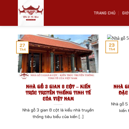
Bỏ
qua
TRANG CHỦ
GIỚ
nội
dung
23
27
Th4
Th4
Nhà Gỗ 3 Gian 8 Cột – Kiến
Nhà Gỗ
Trúc Truyền Thống Tinh Tế
Đặc
Của Việt Nam
Nhà gỗ 5 
Nhà gỗ 3 gian 8 cột là kiểu nhà truyền
kiến 
thống tiêu biểu của kiến [...]