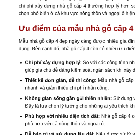
chi phí xây dựng nhà gỗ cấp 4 thường hợp lý hơn so 
chọn phổ biến ở cả khu vực nông thôn và ngoại ô hiện
Ưu điểm của mẫu nhà gỗ cấp 4
Mẫu nhà gỗ cấp 4 đẹp ngày càng được nhiều gia đìn
dụng. Bên cạnh đó, nhà gỗ cấp 4 còn có nhiều ưu điểm 
Chi phí xây dựng hợp lý:
So với các công trình nh
giúp gia chủ dễ dàng kiểm soát ngân sách khi xây 
Thiết kế đơn giản, dễ thi công:
Mẫu nhà gỗ cấp 4
nhanh và giảm thiểu chi phí nhân công.
Không gian sống gần gũi thiên nhiên:
Sử dụng vậ
Đây là lựa chọn lý tưởng cho những ai yêu thích k
Phù hợp với nhiều diện tích đất:
Nhà gỗ cấp 4 có 
phù hợp với cả nông thôn và ngoại ô.
Dễ bảo trì và sử dụng lâu dài:
Nếu được xử lý và