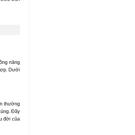
công năng
 hợp. Dưới
an thường
 cúng. Đây
âu đời của