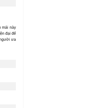
u mái này
iện đại để
 người ưa