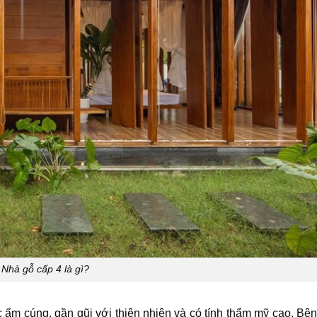
Nhà gỗ cấp 4 là gì?
 ấm cúng, gần gũi với thiên nhiên và có tính thẩm mỹ cao. Bên