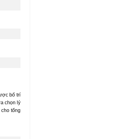
ợc bố trí
ựa chọn lý
 cho tổng