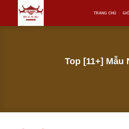
Bỏ
qua
TRANG CHỦ
GIƠ
nội
dung
Top [11+] Mẫu