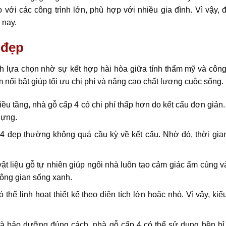
với các công trình lớn, phù hợp với nhiều gia đình. Vì vậy, đ
 nay.
 đẹp
h lựa chọn nhờ sự kết hợp hài hòa giữa tính thẩm mỹ và côn
nổi bật giúp tối ưu chi phí và nâng cao chất lượng cuộc sống.
iều tầng, nhà gỗ cấp 4 có chi phí thấp hơn do kết cấu đơn giản
dựng.
 đẹp thường không quá cầu kỳ về kết cấu. Nhờ đó, thời gian
t liệu gỗ tự nhiên giúp ngôi nhà luôn tạo cảm giác ấm cúng và
hông gian sống xanh.
thể linh hoạt thiết kế theo diện tích lớn hoặc nhỏ. Vì vậy, ki
 bảo dưỡng đúng cách, nhà gỗ cấp 4 có thể sử dụng bền bỉ 